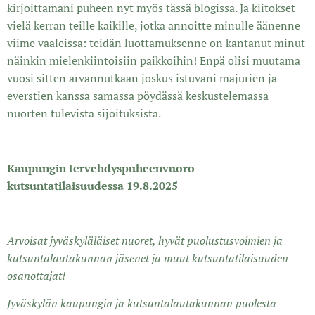
kirjoittamani puheen nyt myös tässä blogissa. Ja kiitokset
vielä kerran teille kaikille, jotka annoitte minulle äänenne
viime vaaleissa: teidän luottamuksenne on kantanut minut
näinkin mielenkiintoisiin paikkoihin! Enpä olisi muutama
vuosi sitten arvannutkaan joskus istuvani majurien ja
everstien kanssa samassa pöydässä keskustelemassa
nuorten tulevista sijoituksista.
Kaupungin tervehdyspuheenvuoro
kutsuntatilaisuudessa 19.8.2025
Arvoisat jyväskyläläiset nuoret, hyvät puolustusvoimien ja
kutsuntalautakunnan jäsenet ja muut kutsuntatilaisuuden
osanottajat!
Jyväskylän kaupungin ja kutsuntalautakunnan puolesta