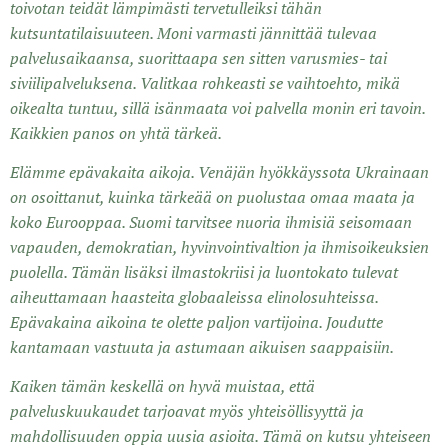
toivotan teidät lämpimästi tervetulleiksi tähän
kutsuntatilaisuuteen. Moni varmasti jännittää tulevaa
palvelusaikaansa, suorittaapa sen sitten varusmies- tai
siviilipalveluksena. Valitkaa rohkeasti se vaihtoehto, mikä
oikealta tuntuu, sillä isänmaata voi palvella monin eri tavoin.
Kaikkien panos on yhtä tärkeä.
Elämme epävakaita aikoja. Venäjän hyökkäyssota Ukrainaan
on osoittanut, kuinka tärkeää on puolustaa omaa maata ja
koko Eurooppaa. Suomi tarvitsee nuoria ihmisiä seisomaan
vapauden, demokratian, hyvinvointivaltion ja ihmisoikeuksien
puolella. Tämän lisäksi ilmastokriisi ja luontokato tulevat
aiheuttamaan haasteita globaaleissa elinolosuhteissa.
Epävakaina aikoina te olette paljon vartijoina. Joudutte
kantamaan vastuuta ja astumaan aikuisen saappaisiin.
Kaiken tämän keskellä on hyvä muistaa, että
palveluskuukaudet tarjoavat myös yhteisöllisyyttä ja
mahdollisuuden oppia uusia asioita. Tämä on kutsu yhteiseen