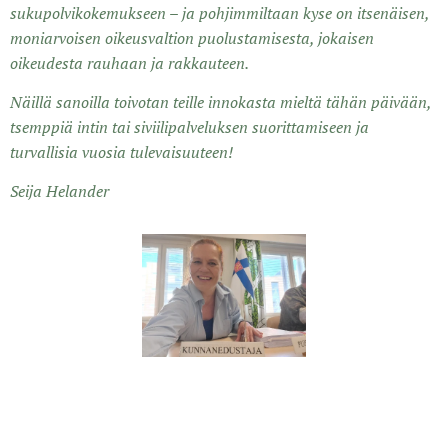
sukupolvikokemukseen – ja pohjimmiltaan kyse on itsenäisen,
moniarvoisen oikeusvaltion puolustamisesta, jokaisen
oikeudesta rauhaan ja rakkauteen.
Näillä sanoilla toivotan teille innokasta mieltä tähän päivään,
tsemppiä intin tai siviilipalveluksen suorittamiseen ja
turvallisia vuosia tulevaisuuteen!
Seija Helander